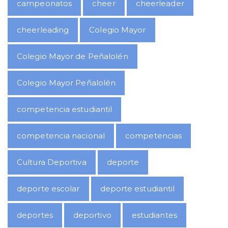
campeonatos
cheer
cheerleader
cheerleading
Colegio Mayor
Colegio Mayor de Peñalolén
Colegio Mayor Peñalolén
competencia estudiantil
competencia nacional
competencias
Cultura Deportiva
deporte
deporte escolar
deporte estudiantil
deportes
deportivo
estudiantes