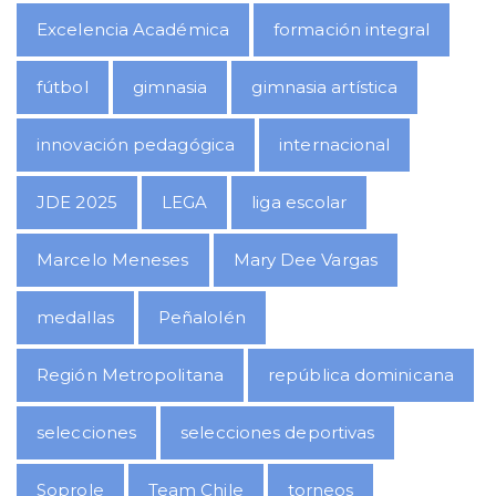
Excelencia Académica
formación integral
fútbol
gimnasia
gimnasia artística
innovación pedagógica
internacional
JDE 2025
LEGA
liga escolar
Marcelo Meneses
Mary Dee Vargas
medallas
Peñalolén
Región Metropolitana
república dominicana
selecciones
selecciones deportivas
Soprole
Team Chile
torneos