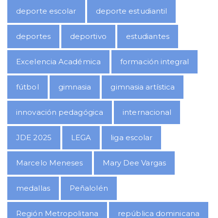
deporte escolar
deporte estudiantil
deportes
deportivo
estudiantes
Excelencia Académica
formación integral
fútbol
gimnasia
gimnasia artística
innovación pedagógica
internacional
JDE 2025
LEGA
liga escolar
Marcelo Meneses
Mary Dee Vargas
medallas
Peñalolén
Región Metropolitana
república dominicana