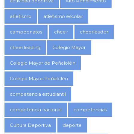
actividad deportiva
Alto Rendimiento
atletismo
atletismo escolar
campeonatos
cheer
cheerleader
cheerleading
Colegio Mayor
Colegio Mayor de Peñalolén
Colegio Mayor Peñalolén
competencia estudiantil
competencia nacional
competencias
Cultura Deportiva
deporte