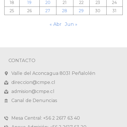
18
19
20
21
22
23
24
25
26
27
28
29
30
31
« Abr
Jun »
CONTACTO
Valle del Aconcagua 8031 Peñalolén
direccion@cmpe.cl
admision@cmpe.cl
Canal de Denuncias
Mesa Central: +56 2 2617 63 40