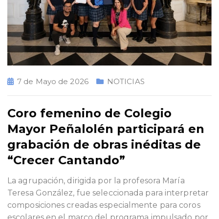
7 de Mayo de 2026
NOTICIAS
Coro femenino de Colegio
Mayor Peñalolén participará en
grabación de obras inéditas de
“Crecer Cantando”
La agrupación, dirigida por la profesora María
Teresa González, fue seleccionada para interpretar
composiciones creadas especialmente para coros
escolares en el marco del programa impulsado por