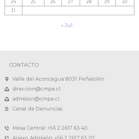
24
25
26
27
28
29
30
31
« Jul
CONTACTO
Valle del Aconcagua 8031 Peñalolén
direccion@cmpe.cl
admision@cmpe.cl
Canal de Denuncias
Mesa Central: +56 2 2617 63 40
Anexo Admisión: +56 2 2617 63 20