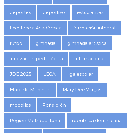
deportes
deportivo
estudiantes
Excelencia Académica
formación integral
fútbol
gimnasia
gimnasia artística
innovación pedagógica
internacional
JDE 2025
LEGA
liga escolar
Marcelo Meneses
Mary Dee Vargas
medallas
Peñalolén
Región Metropolitana
república dominicana