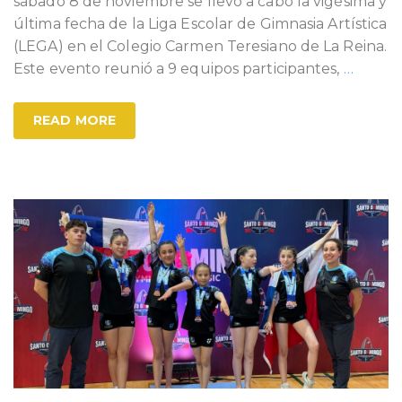
sábado 8 de noviembre se llevó a cabo la vigésima y
última fecha de la Liga Escolar de Gimnasia Artística
(LEGA) en el Colegio Carmen Teresiano de La Reina.
Este evento reunió a 9 equipos participantes,
…
READ MORE