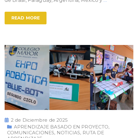
de Brasil, Paraguay, Argentina, México y
…
READ MORE
2 de Diciembre de 2025
APRENDIZAJE BASADO EN PROYECTO
,
COMUNICACIONES
,
NOTICIAS
,
RUTA DE