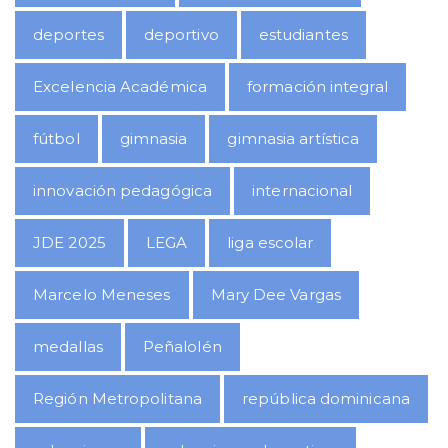
deportes
deportivo
estudiantes
Excelencia Académica
formación integral
fútbol
gimnasia
gimnasia artística
innovación pedagógica
internacional
JDE 2025
LEGA
liga escolar
Marcelo Meneses
Mary Dee Vargas
medallas
Peñalolén
Región Metropolitana
república dominicana