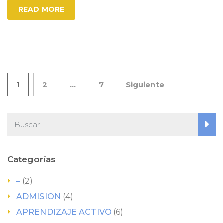
READ MORE
Paginación
1
2
…
7
Siguiente
de
entradas
Categorías
–
(2)
ADMISION
(4)
APRENDIZAJE ACTIVO
(6)