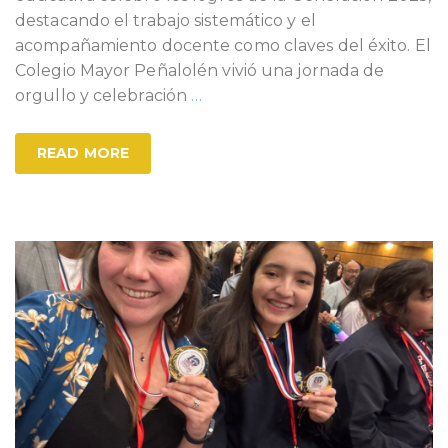
destacando el trabajo sistemático y el
acompañamiento docente como claves del éxito. El
Colegio Mayor Peñalolén vivió una jornada de
orgullo y celebración
…
READ MORE