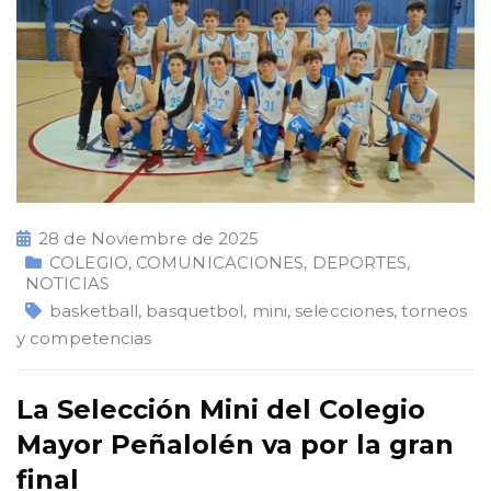
28 de Noviembre de 2025
COLEGIO
,
COMUNICACIONES
,
DEPORTES
,
NOTICIAS
basketball
,
basquetbol
,
mini
,
selecciones
,
torneos
y competencias
La Selección Mini del Colegio
Mayor Peñalolén va por la gran
final