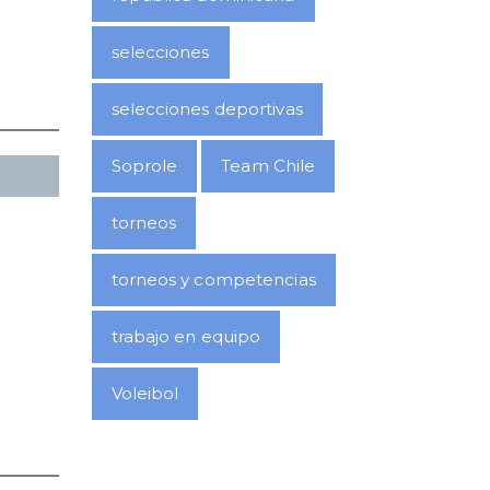
selecciones
selecciones deportivas
Soprole
Team Chile
torneos
torneos y competencias
trabajo en equipo
Voleibol