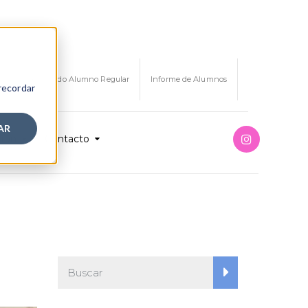
Certificado Alumno Regular
Informe de Alumnos
 recordar
AR
ión
Contacto