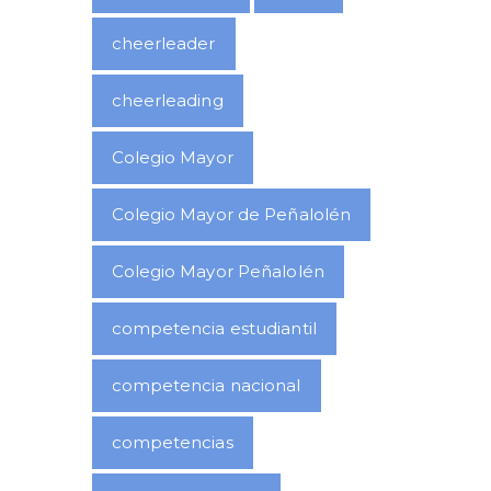
cheerleader
cheerleading
Colegio Mayor
Colegio Mayor de Peñalolén
Colegio Mayor Peñalolén
competencia estudiantil
competencia nacional
competencias