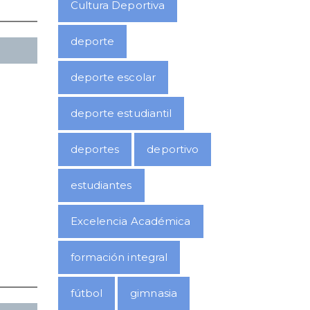
Cultura Deportiva
deporte
deporte escolar
deporte estudiantil
deportes
deportivo
estudiantes
Excelencia Académica
formación integral
fútbol
gimnasia