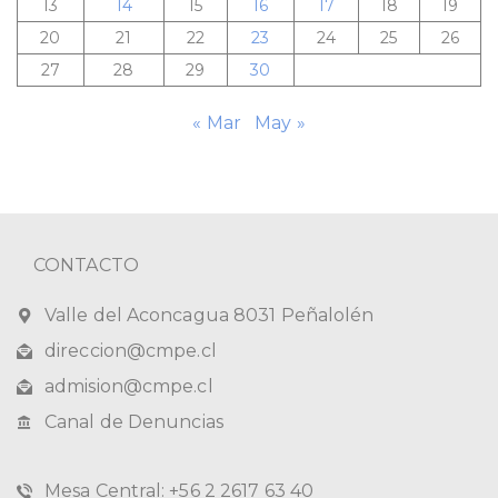
13
14
15
16
17
18
19
20
21
22
23
24
25
26
27
28
29
30
« Mar
May »
CONTACTO
Valle del Aconcagua 8031 Peñalolén
direccion@cmpe.cl
admision@cmpe.cl
Canal de Denuncias
Mesa Central: +56 2 2617 63 40