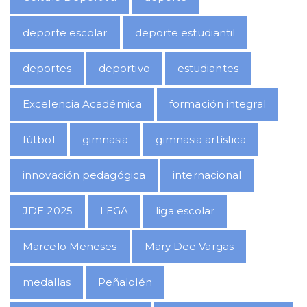
deporte escolar
deporte estudiantil
deportes
deportivo
estudiantes
Excelencia Académica
formación integral
fútbol
gimnasia
gimnasia artística
innovación pedagógica
internacional
JDE 2025
LEGA
liga escolar
Marcelo Meneses
Mary Dee Vargas
medallas
Peñalolén