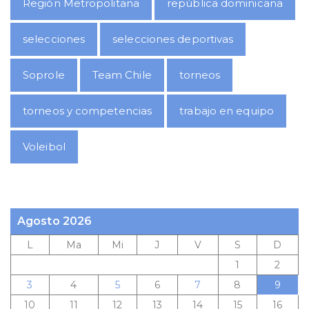
Región Metropolitana
república dominicana
selecciones
selecciones deportivas
Soprole
Team Chile
torneos
torneos y competencias
trabajo en equipo
Voleibol
Agosto 2026
L
Ma
Mi
J
V
S
D
1
2
3
4
5
6
7
8
9
10
11
12
13
14
15
16