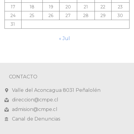
17
18
19
20
21
22
23
24
25
26
27
28
29
30
31
« Jul
CONTACTO
Valle del Aconcagua 8031 Peñalolén
direccion@cmpe.cl
admision@cmpe.cl
Canal de Denuncias