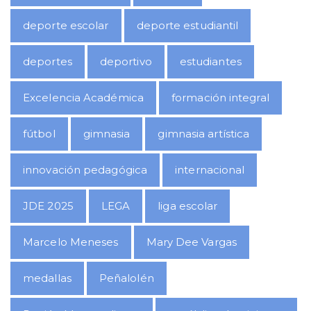
deporte escolar
deporte estudiantil
deportes
deportivo
estudiantes
Excelencia Académica
formación integral
fútbol
gimnasia
gimnasia artística
innovación pedagógica
internacional
JDE 2025
LEGA
liga escolar
Marcelo Meneses
Mary Dee Vargas
medallas
Peñalolén