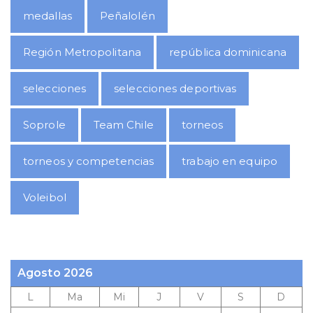
medallas
Peñalolén
Región Metropolitana
república dominicana
selecciones
selecciones deportivas
Soprole
Team Chile
torneos
torneos y competencias
trabajo en equipo
Voleibol
Agosto 2026
L
Ma
Mi
J
V
S
D