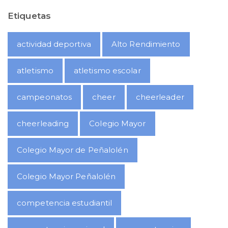
Etiquetas
actividad deportiva
Alto Rendimiento
atletismo
atletismo escolar
campeonatos
cheer
cheerleader
cheerleading
Colegio Mayor
Colegio Mayor de Peñalolén
Colegio Mayor Peñalolén
competencia estudiantil