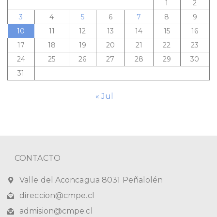
1
2
3
4
5
6
7
8
9
10
11
12
13
14
15
16
17
18
19
20
21
22
23
24
25
26
27
28
29
30
31
« Jul
CONTACTO
Valle del Aconcagua 8031 Peñalolén
direccion@cmpe.cl
admision@cmpe.cl