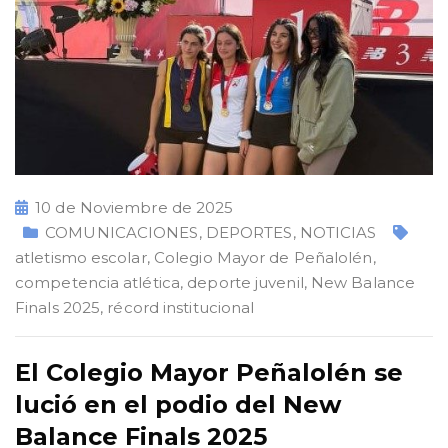
10 de Noviembre de 2025
COMUNICACIONES
,
DEPORTES
,
NOTICIAS
atletismo escolar
,
Colegio Mayor de Peñalolén
,
competencia atlética
,
deporte juvenil
,
New Balance
Finals 2025
,
récord institucional
El Colegio Mayor Peñalolén se
lució en el podio del New
Balance Finals 2025