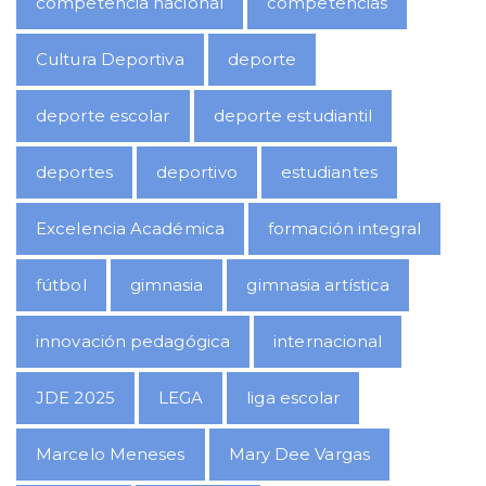
competencia nacional
competencias
Cultura Deportiva
deporte
deporte escolar
deporte estudiantil
deportes
deportivo
estudiantes
Excelencia Académica
formación integral
fútbol
gimnasia
gimnasia artística
innovación pedagógica
internacional
JDE 2025
LEGA
liga escolar
Marcelo Meneses
Mary Dee Vargas