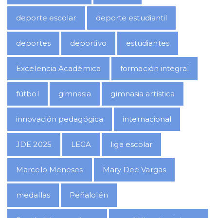
deporte escolar
deporte estudiantil
deportes
deportivo
estudiantes
Excelencia Académica
formación integral
fútbol
gimnasia
gimnasia artística
innovación pedagógica
internacional
JDE 2025
LEGA
liga escolar
Marcelo Meneses
Mary Dee Vargas
medallas
Peñalolén