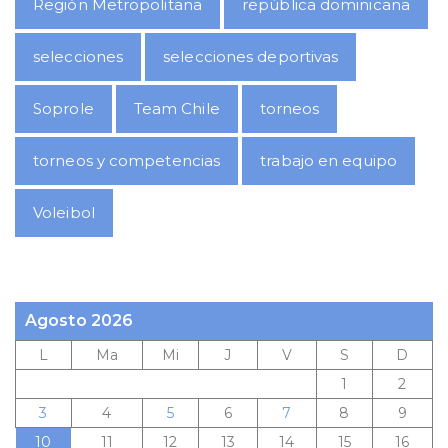
Región Metropolitana
república dominicana
selecciones
selecciones deportivas
Soprole
Team Chile
torneos
torneos y competencias
trabajo en equipo
Voleibol
Agosto 2026
L
Ma
Mi
J
V
S
D
1
2
3
4
5
6
7
8
9
10
11
12
13
14
15
16