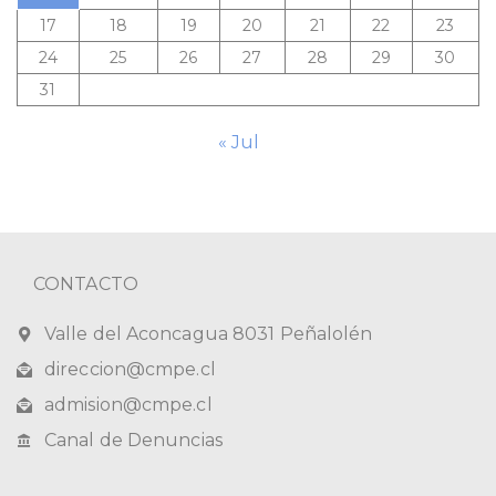
17
18
19
20
21
22
23
24
25
26
27
28
29
30
31
« Jul
CONTACTO
Valle del Aconcagua 8031 Peñalolén
direccion@cmpe.cl
admision@cmpe.cl
Canal de Denuncias