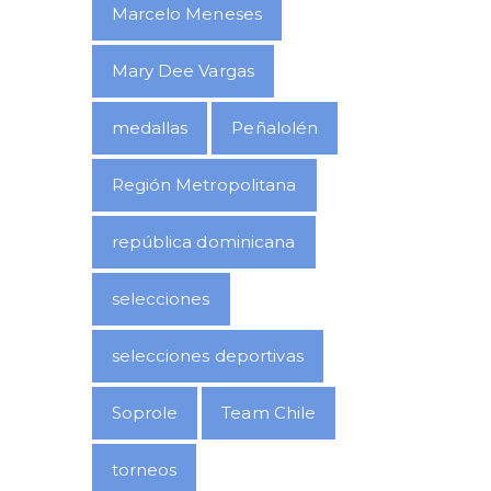
Marcelo Meneses
Mary Dee Vargas
medallas
Peñalolén
Región Metropolitana
república dominicana
selecciones
selecciones deportivas
Soprole
Team Chile
torneos