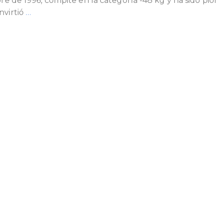
bre de 1996, compite en la categoría -48 kg y ha sido pio
nvirtió
…