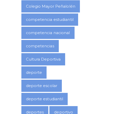
Colegio Mayor Peñalolén
competencia estudiantil
competencia nacional
competencias
Cultura Deportiva
deporte
deporte escolar
deporte estudiantil
deportes
deportivo