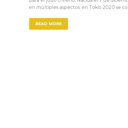
para el judo chileno. Nacida el 7 de diciem
en múltiples aspectos: en Tokio 2020 se co
READ MORE