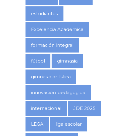
estudiantes
Excelencia Académica
formación integral
fútbol
gimnasia
gimnasia artística
innovación pedagógica
internacional
JDE 2025
LEGA
liga escolar