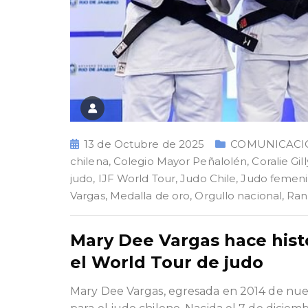
13 de Octubre de 2025
COMUNICACI
chilena
,
Colegio Mayor Peñalolén
,
Coralie Gill
judo
,
IJF World Tour
,
Judo Chile
,
Judo femen
Vargas
,
Medalla de oro
,
Orgullo nacional
,
Ran
Mary Dee Vargas hace histo
el World Tour de judo
Mary Dee Vargas, egresada en 2014 de nues