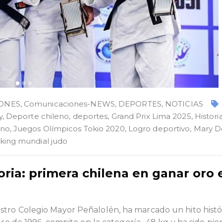
ONES
,
Comunicaciones-NEWS
,
DEPORTES
,
NOTICIAS
y
,
Deporte chileno
,
deportes
,
Grand Prix Lima 2025
,
Histori
ino
,
Juegos Olímpicos Tokio 2020
,
Logro deportivo
,
Mary D
king mundial judo
ria: primera chilena en ganar oro 
tro Colegio Mayor Peñalolén, ha marcado un hito histó