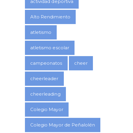
actividad deportiva
Alto Rendimiento
atletismo
atletismo escolar
campeonatos
cheer
cheerleader
cheerleading
Colegio Mayor
Colegio Mayor de Peñalolén