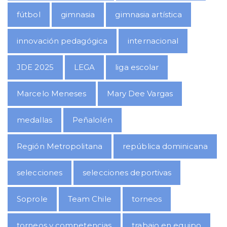
fútbol
gimnasia
gimnasia artística
innovación pedagógica
internacional
JDE 2025
LEGA
liga escolar
Marcelo Meneses
Mary Dee Vargas
medallas
Peñalolén
Región Metropolitana
república dominicana
selecciones
selecciones deportivas
Soprole
Team Chile
torneos
torneos y competencias
trabajo en equipo