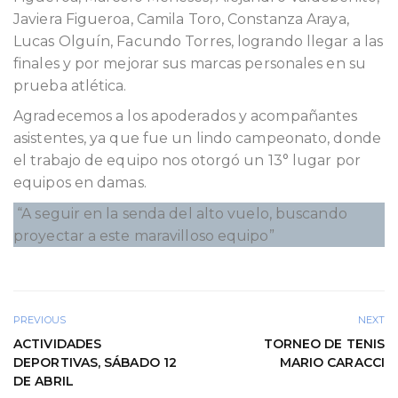
Javiera Figueroa, Camila Toro, Constanza Araya,
Lucas Olguín, Facundo Torres, logrando llegar a las
finales y por mejorar sus marcas personales en su
prueba atlética.
Agradecemos a los apoderados y acompañantes
asistentes, ya que fue un lindo campeonato, donde
el trabajo de equipo nos otorgó un 13° lugar por
equipos en damas.
“A seguir en la senda del alto vuelo, buscando
proyectar a este maravilloso equipo”
PREVIOUS
NEXT
ACTIVIDADES
TORNEO DE TENIS
DEPORTIVAS, SÁBADO 12
MARIO CARACCI
DE ABRIL