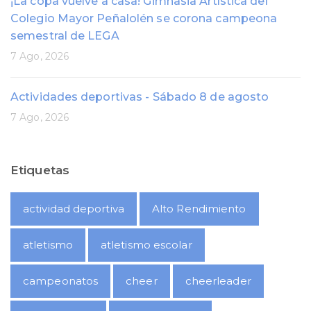
¡La copa vuelve a casa! Gimnasia Artística del
Colegio Mayor Peñalolén se corona campeona
semestral de LEGA
7 Ago, 2026
Actividades deportivas - Sábado 8 de agosto
7 Ago, 2026
Etiquetas
actividad deportiva
Alto Rendimiento
atletismo
atletismo escolar
campeonatos
cheer
cheerleader