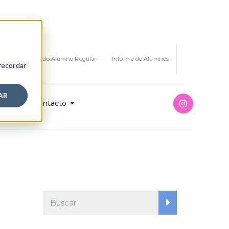
Certificado Alumno Regular
Informe de Alumnos
 recordar
AR
ión
Contacto