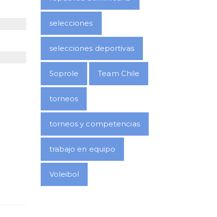
selecciones
selecciones deportivas
Soprole
Team Chile
torneos
torneos y competencias
trabajo en equipo
Voleibol