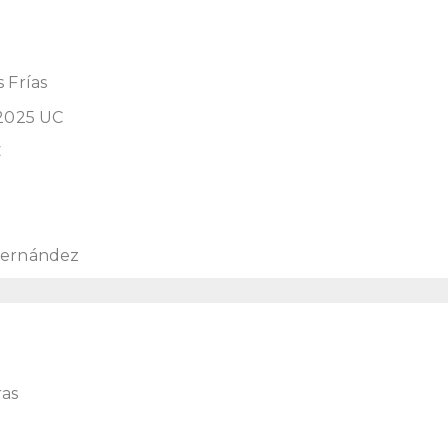
 Frías
2025 UC
C
 Fernández
ras