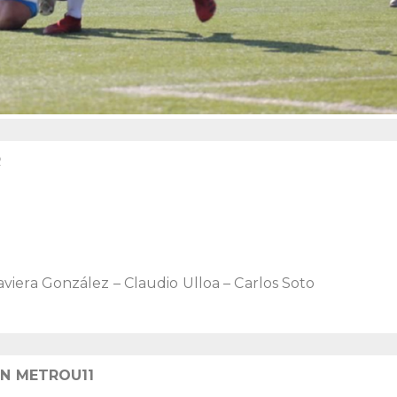
R
viera González – Claudio Ulloa – Carlos Soto
ÓN METROU11