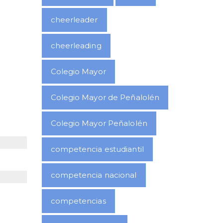
cheerleader
cheerleading
Colegio Mayor
Colegio Mayor de Peñalolén
Colegio Mayor Peñalolén
competencia estudiantil
competencia nacional
competencias