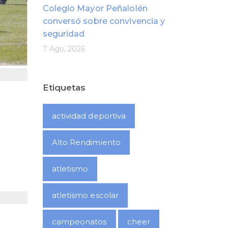
Colegio Mayor Peñalolén
conversó sobre convivencia y
seguridad
7 Ago, 2026
Etiquetas
actividad deportiva
Alto Rendimiento
atletismo
atletismo escolar
campeonatos
cheer