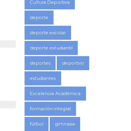
Cultura Deportiva
deporte
deporte escolar
deporte estudiantil
deportes
deportivo
estudiantes
Excelencia Académica
formación integral
fútbol
gimnasia