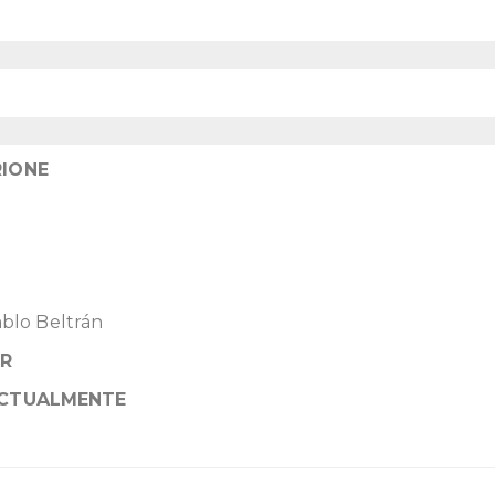
RIONE
ablo Beltrán
OR
ACTUALMENTE