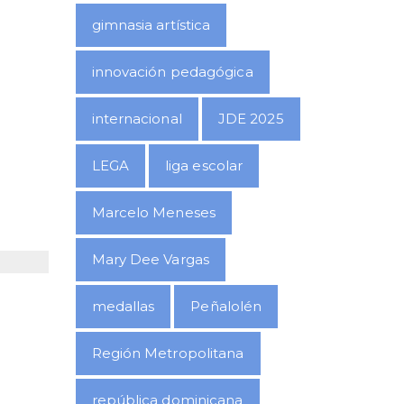
gimnasia artística
innovación pedagógica
internacional
JDE 2025
LEGA
liga escolar
Marcelo Meneses
Mary Dee Vargas
medallas
Peñalolén
Región Metropolitana
república dominicana