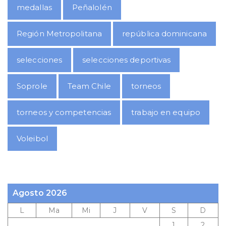
medallas
Peñalolén
Región Metropolitana
república dominicana
selecciones
selecciones deportivas
Soprole
Team Chile
torneos
torneos y competencias
trabajo en equipo
Voleibol
Agosto 2026
L
Ma
Mi
J
V
S
D
1
2