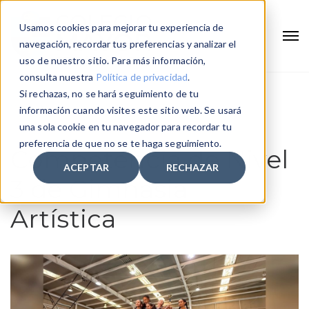
Usamos cookies para mejorar tu experiencia de
navegación, recordar tus preferencias y analizar el
uso de nuestro sitio. Para más información,
consulta nuestra
Política de privacidad
.
Si rechazas, no se hará seguimiento de tu
Home
Competencia de Nivel 3 de Gimnasia Artística
información cuando visites este sitio web. Se usará
una sola cookie en tu navegador para recordar tu
preferencia de que no se te haga seguimiento.
Competencia de Nivel
ACEPTAR
RECHAZAR
3 de Gimnasia
Artística