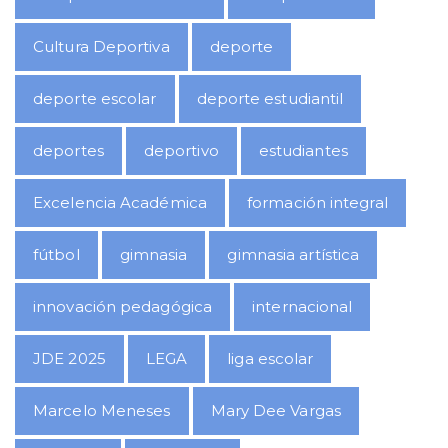
Cultura Deportiva
deporte
deporte escolar
deporte estudiantil
deportes
deportivo
estudiantes
Excelencia Académica
formación integral
fútbol
gimnasia
gimnasia artística
innovación pedagógica
internacional
JDE 2025
LEGA
liga escolar
Marcelo Meneses
Mary Dee Vargas