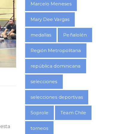
Marcelo Meneses
Mary Dee Vargas
medallas
Peñalolén
Región Metropolitana
república dominicana
selecciones
selecciones deportivas
Soprole
Team Chile
 esta
torneos