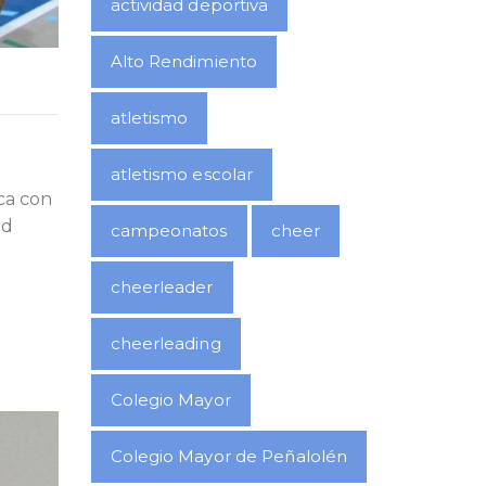
actividad deportiva
Alto Rendimiento
atletismo
atletismo escolar
ica con
ad
campeonatos
cheer
cheerleader
cheerleading
Colegio Mayor
Colegio Mayor de Peñalolén