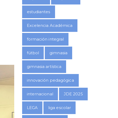
estudiantes
Excelencia Académica
formación integral
fútbol
gimnasia
gimnasia artística
innovación pedagógica
internacional
JDE 2025
LEGA
liga escolar