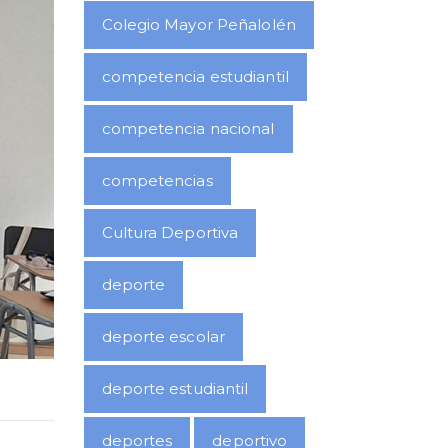
Colegio Mayor Peñalolén
competencia estudiantil
competencia nacional
competencias
Cultura Deportiva
deporte
deporte escolar
deporte estudiantil
deportes
deportivo