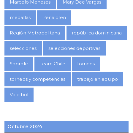
Marcelo Meneses
Mary Dee Vargas
medallas
Peñalolén
Región Metropolitana
república dominicana
selecciones
selecciones deportivas
Soprole
Team Chile
torneos
torneos y competencias
trabajo en equipo
Voleibol
Octubre 2024