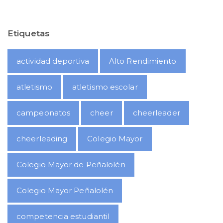
Etiquetas
actividad deportiva
Alto Rendimiento
atletismo
atletismo escolar
campeonatos
cheer
cheerleader
cheerleading
Colegio Mayor
Colegio Mayor de Peñalolén
Colegio Mayor Peñalolén
competencia estudiantil