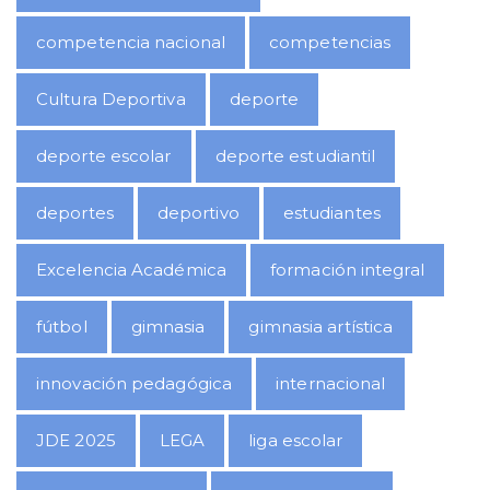
competencia nacional
competencias
Cultura Deportiva
deporte
deporte escolar
deporte estudiantil
deportes
deportivo
estudiantes
Excelencia Académica
formación integral
fútbol
gimnasia
gimnasia artística
innovación pedagógica
internacional
JDE 2025
LEGA
liga escolar