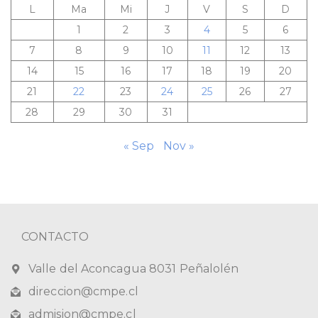
L
Ma
Mi
J
V
S
D
1
2
3
4
5
6
7
8
9
10
11
12
13
14
15
16
17
18
19
20
21
22
23
24
25
26
27
28
29
30
31
« Sep
Nov »
CONTACTO
Valle del Aconcagua 8031 Peñalolén
direccion@cmpe.cl
admision@cmpe.cl