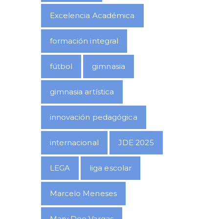
Excelencia Académica
formación integral
fútbol
gimnasia
gimnasia artística
innovación pedagógica
internacional
JDE 2025
LEGA
liga escolar
Marcelo Meneses
Mary Dee Vargas