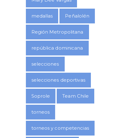
medallas
Peñalolén
Región Metropolitana
república dominicana
selecciones
selecciones deportivas
Soprole
Team Chile
torneos
torneos y competencias