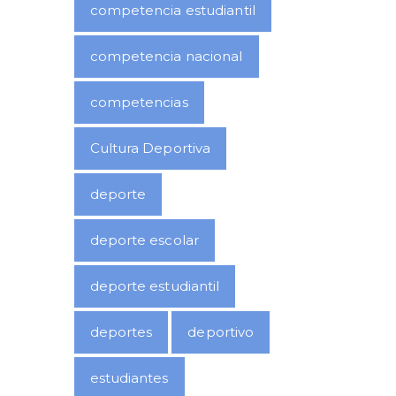
competencia estudiantil
competencia nacional
competencias
Cultura Deportiva
deporte
deporte escolar
deporte estudiantil
deportes
deportivo
estudiantes