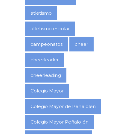
atletismo
atletismo escolar
campeonatos
cheer
cheerleader
cheerleading
Colegio Mayor
Colegio Mayor de Peñalolén
Colegio Mayor Peñalolén